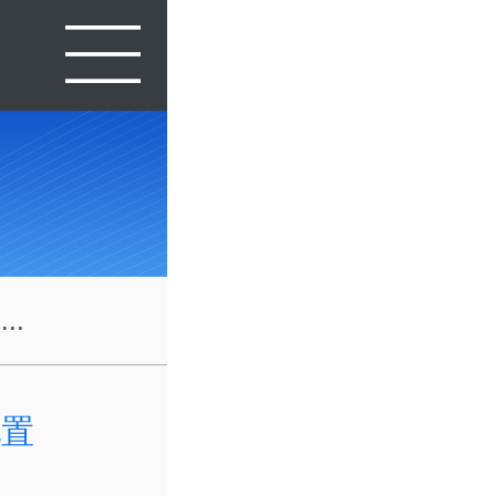
..
配置