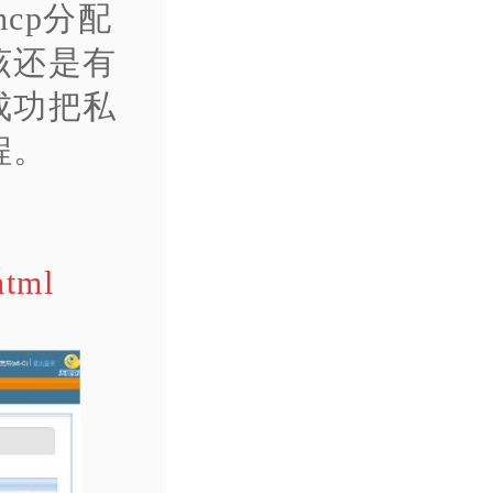
hcp分配
该还是有
成功把私
程。
html