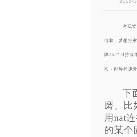
2018-0
穷玩党
电脑，梦想把
障365*24
同，但每种服务
下
磨。比
用na
的某个