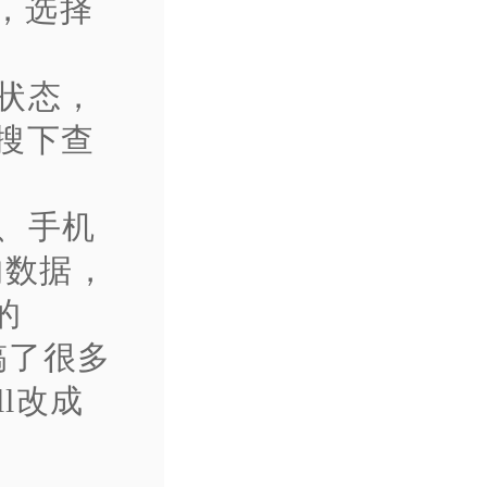
话，选择
状态，
上搜下查
、手机
的数据，
的
搞了很多
all改成