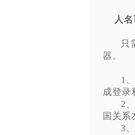
人名币
只
器。
1
成登录
2
国关系
3