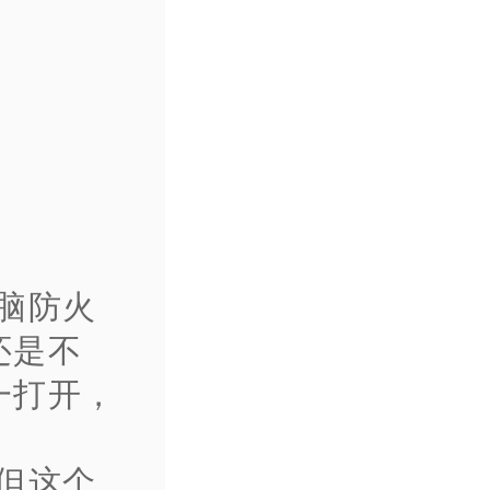
脑防火
还是不
一打开，
，
但这个