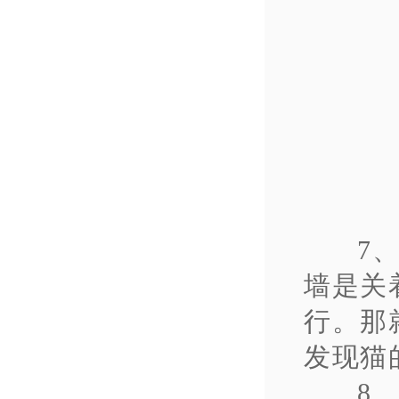
7
墙是关
行。那
发现猫
8