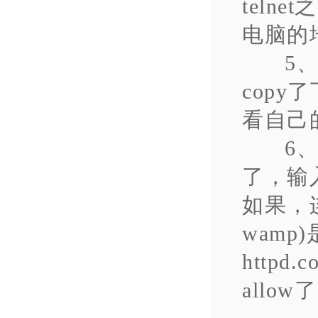
tel
电脑的
5
cop
看自己
6
了，输
如果，连
wam
httpd
allow