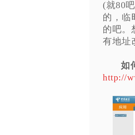
(就80
的，临
的吧。
有地址
如
http://