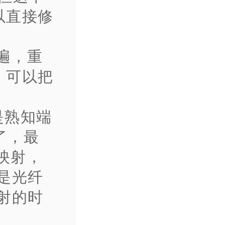
以直接修
一遍，重
。可以把
是熟知端
了，最
映射，
是光纤
射的时