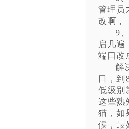
管理员
改啊，
9
启几遍
端口改
解
口，到
低级别
这些熟
猫，如
候，最