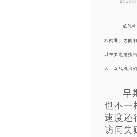
2018-0
单线机
和网通）之间的
以主要也是指
因、双线机房
早
也不一
速度还
访问失