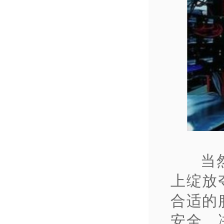
当
上绽放
合适的
安全，