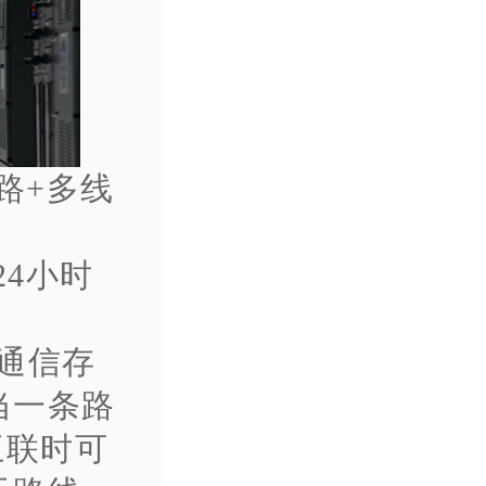
路+多线
24小时
通信存
当一条路
互联时可