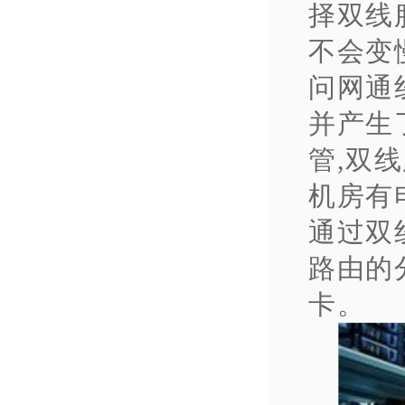
择双线
不会变
问网通
并产生
管,双
机房有
通过双
路由的
卡。