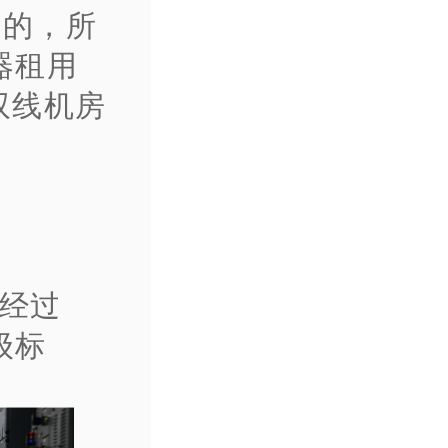
要的，所
器租用
双线机房
房经过
4级标