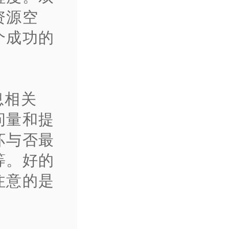
资源空
个成功的
息相关
问量和提
坏与否最
等。好的
注意的是
。