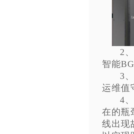
2
智能B
3
运维值
4
在的瓶
线出现