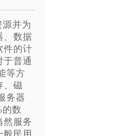
资源并为
器、数据
软件的计
对于普通
能等方
存、磁
服务器
%的数
当然服务
一般民用