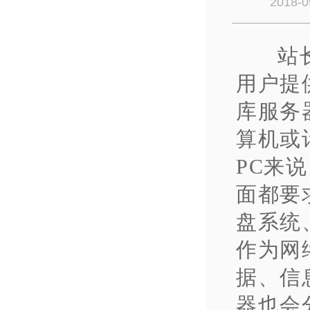
2018-0
站
用户提
库服务
算机或
PC来
面都要
盘系统
作为网
据、信
器也会