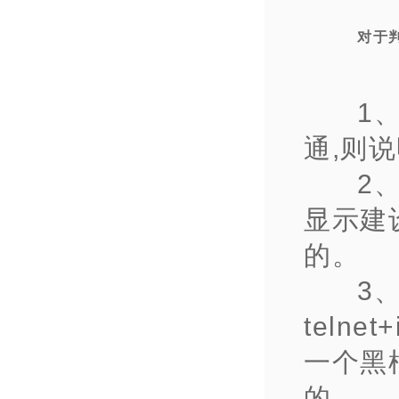
对于
1
通,则
2
显示建
的。
3
teln
一个黑
的。