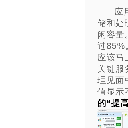
应
储和处
闲容量
过85
应该马
关键服
理见面
值显示
的“提