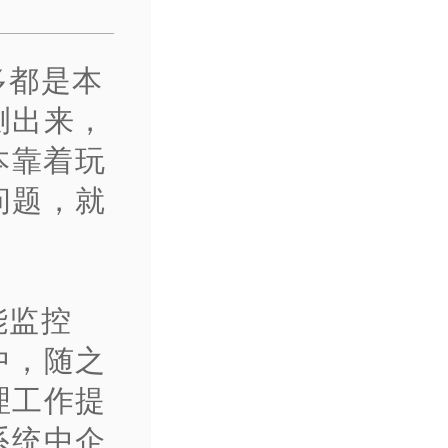
多都是本
测出来，
本靠着玩
问题，就
能监控
中，随之
理工作提
系统中企