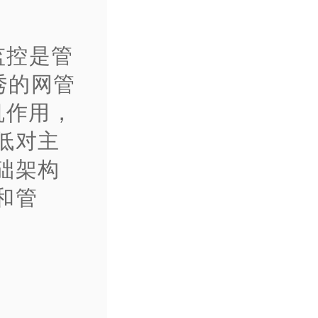
监控是管
秀的网管
机作用，
低对主
础架构
和管