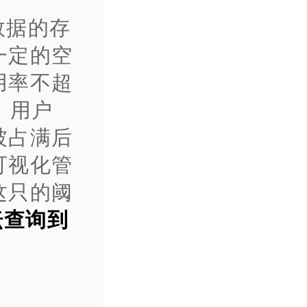
数据的存
一定的空
用率不超
，用户
被占满后
可视化管
这只的阈
坛查询到