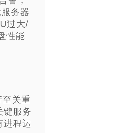
值告警，
;服务器
U过大/
盘性能
行至关重
关键服务
有进程运