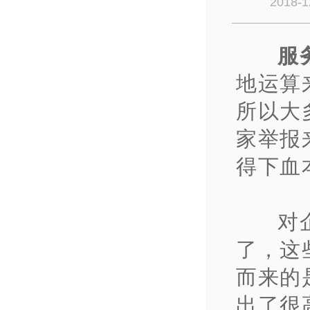
2018-1
服
地运算
所以大
家举报
得下血
对
了，这
而来的
出了很