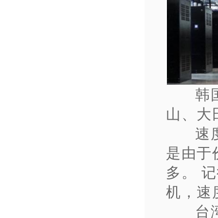
韩
山、大
速
是由于
多。 
机，速
台