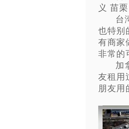
义 苗栗
台
也特别
有商家
非常的
加
友租用
朋友用