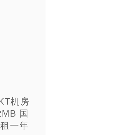
矶KT机房
MB 国
于租一年