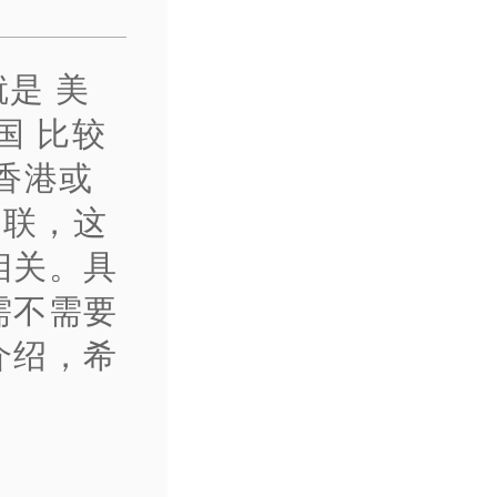
是 美
国 比较
香港或
直联，这
相关。具
需不需要
介绍，希