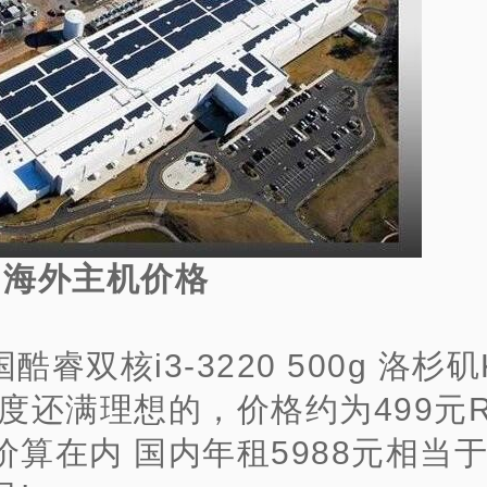
、海外主机价格
酷睿双核i3-3220 500g 洛杉
速度还满理想的，价格约为499元R
价算在内 国内年租5988元相当