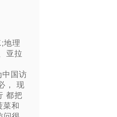
K;地理
、亚拉
为中国访
必， 现
 都把
菠菜和
访问很