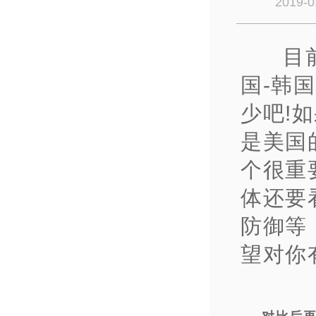
2019-0
目
国-韩国
少吧!
是美国
个很重
体还要
防御等
望对你