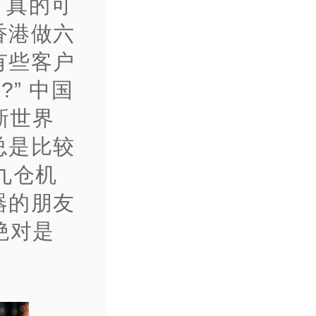
，真的可
香港做六
有些客户
” 中国
新世界
总是比较
九仓机
器的朋友
绝对是