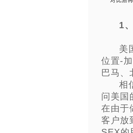
对比后
1
美国
位置-
巴马、
相
问美国
在由于
客户放
SEX