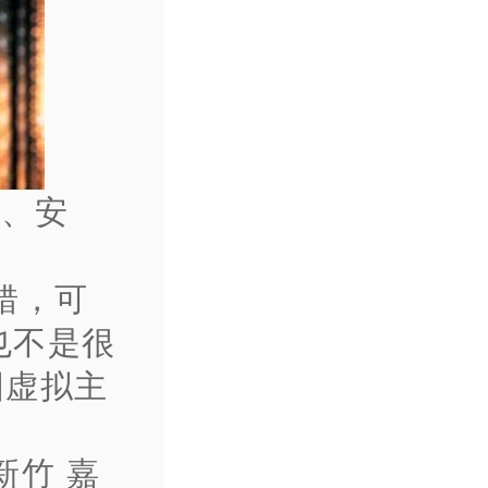
城、安
错，可
也不是很
国虚拟主
新竹 嘉