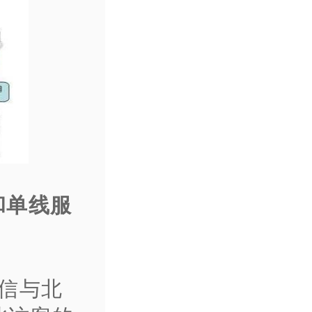
和单线服
?
信与北