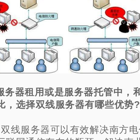
服务器租用或是服务器托管中，
比，选择双线服务器有哪些优势
、双线服务器可以有效解决南方电