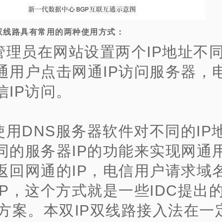
P双线路具有常用的两种使用方式：
.管理员在网站设置两个IP地址不
通用户点击网通IP访问服务器，
信IP访问。
.使用DNS服务器软件对不同的IP
同的服务器IP的功能来实现网通
返回网通的IP，电信用户请求域
IP，这个方式就是一些IDC提出
的方案。本双IP双线路接入法在一