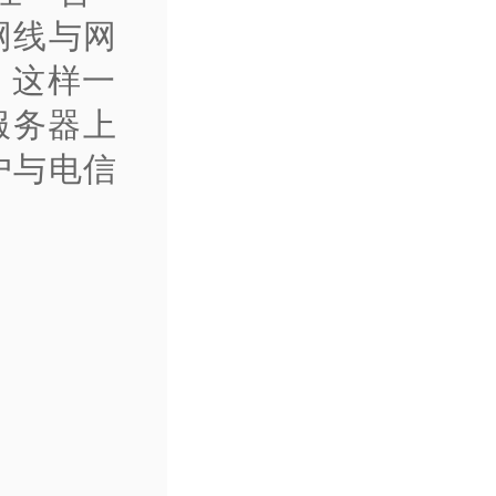
网线与网
，这样一
服务器上
户与电信