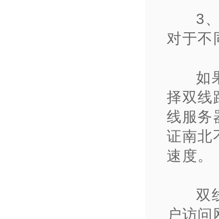
3
对于不
如
择双线
线服务
证南北
速度。
双
户访问