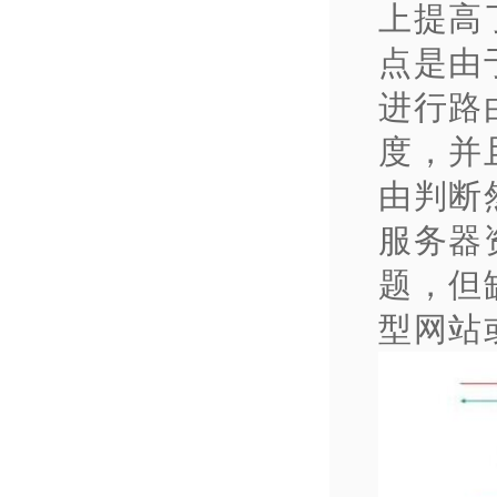
上提高
点是由
进行路
度，并
由判断
服务器
题，但
型网站