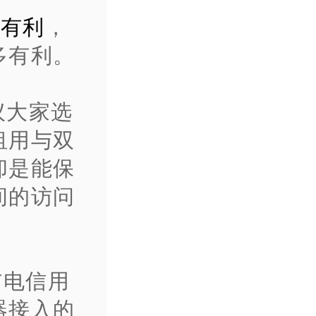
加有利
，
多有利。
议大家选
租用与双
却是能保
间的访问
与电信用
器接入的