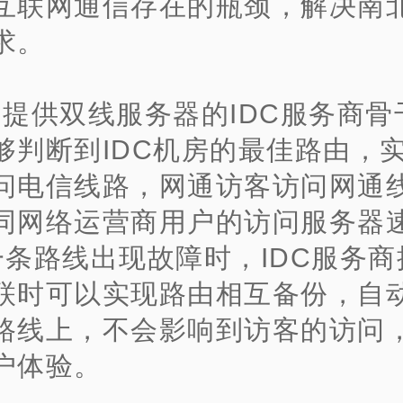
互联网通信存在的瓶颈，解决南
求。
、提供双线服务器的IDC服务商骨
够判断到IDC机房的最佳路由，
问电信线路，网通访客访问网通
同网络运营商用户的访问服务器
一条路线出现故障时，IDC服务商
联时可以实现路由相互备份，自
路线上，不会影响到访客的访问
户体验。