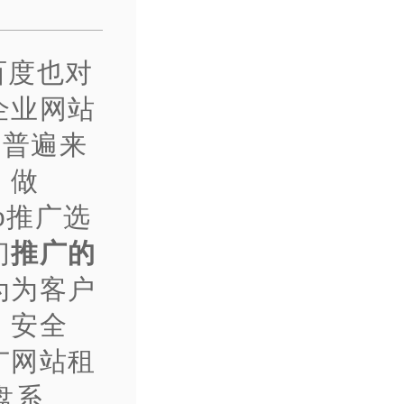
百度也对
企业网站
为普遍来
，做
o推广选
们
推广的
为为客户
、安全
广网站租
盘系