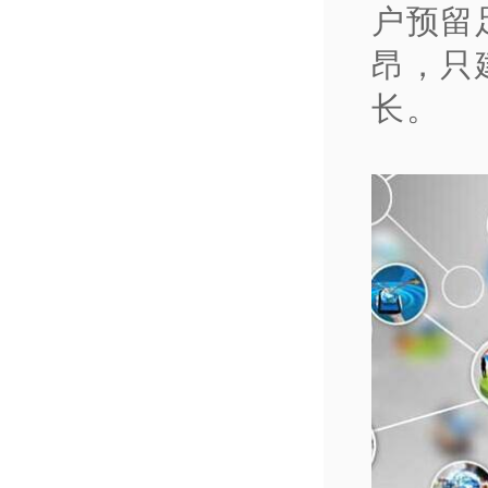
户预留
昂，只
长。