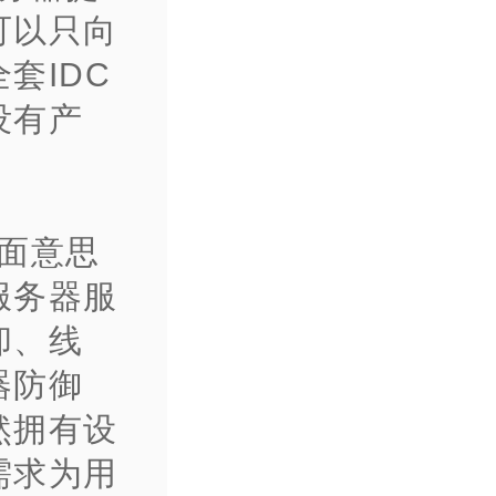
可以只向
套IDC
没有产
面意思
服务器服
却、线
器防御
然拥有设
需求为用