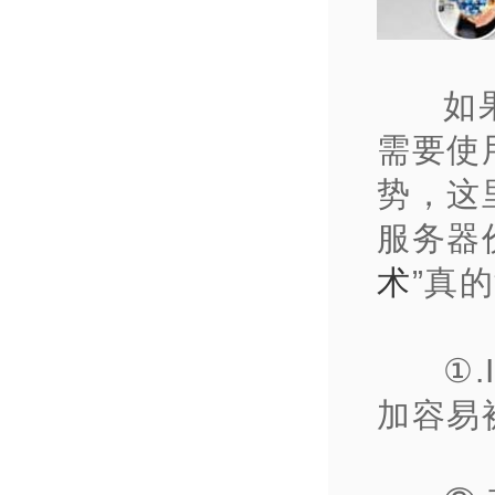
如
需要使
势，这
服务器
术
”真
①
加容易