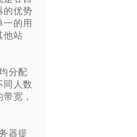
器的优势
单一的用
其他站
均分配
不同人数
的带宽，
务器提