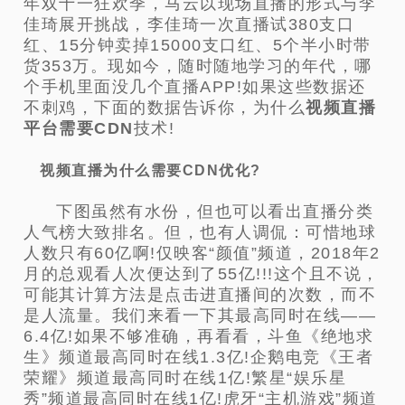
年双十一狂欢季，马云以现场直播的形式与李
佳琦展开挑战，李佳琦一次直播试380支口
红、15分钟卖掉15000支口红、5个半小时带
货353万。现如今，随时随地学习的年代，哪
个手机里面没几个直播APP!如果这些数据还
不刺鸡，下面的数据告诉你，为什么
视频直播
平台需要CDN
技术!
视频直播为什么需要CDN优化?
下图虽然有水份，但也可以看出直播分类
人气榜大致排名。但，也有人调侃：可惜地球
人数只有60亿啊!仅映客“颜值”频道，2018年2
月的总观看人次便达到了55亿!!!这个且不说，
可能其计算方法是点击进直播间的次数，而不
是人流量。我们来看一下其最高同时在线——
6.4亿!如果不够准确，再看看，斗鱼《绝地求
生》频道最高同时在线1.3亿!企鹅电竞《王者
荣耀》频道最高同时在线1亿!繁星“娱乐星
秀”频道最高同时在线1亿!虎牙“主机游戏”频道